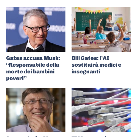
Gates accusa Musk:
Bill Gates: l’AI
“Responsabile della
sostituirà medici e
morte dei bambini
insegnanti
poveri”