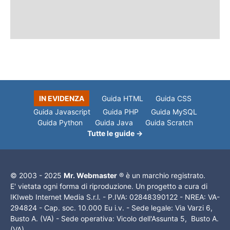
IN EVIDENZA
Guida HTML
Guida CSS
Guida Javascript
Guida PHP
Guida MySQL
Guida Python
Guida Java
Guida Scratch
Tutte le guide →
© 2003 - 2025
Mr. Webmaster
® è un marchio registrato.
E' vietata ogni forma di riproduzione. Un progetto a cura di
IKIweb Internet Media S.r.l. - P.IVA: 02848390122 - NREA: VA-
294824 - Cap. soc. 10.000 Eu i.v. - Sede legale: Via Varzi 6,
Busto A. (VA) - Sede operativa: Vicolo dell'Assunta 5, Busto A.
(VA)