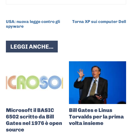
ARTICOLO PRECEDENTE
ARTICOLO SUCCESSIVO
USA: nuova legge contro gli
Torna XP sui computer Dell
spyware
LEGGI ANCHE...
Microsoft il BASIC
Bill Gates e Linus
6502 scritto da Bill
Torvalds per la prima
Gates nel 1976 è open
volta insieme
source