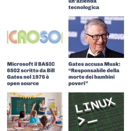
un’azienda
tecnologica
Microsoft il BASIC
Gates accusa Musk:
6502 scritto da Bill
“Responsabile della
Gates nel 1976 è
morte dei bambini
open source
poveri”