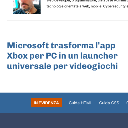
Web developer, programmatore, Database Administrat
tecnologie orientate a Web, mobile, Cybersecurity e
ARTICOLO PRECEDENTE
Microsoft trasforma l’app
Xbox per PC in un launcher
universale per videogiochi
IN EVIDENZA
Guida HTML
Guida CSS