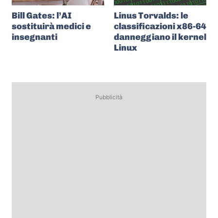
Bill Gates: l’AI
Linus Torvalds: le
sostituirà medici e
classificazioni x86-64
insegnanti
danneggiano il kernel
Linux
Pubblicità