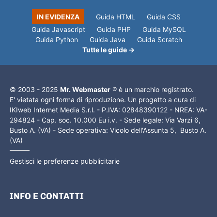
IN EVIDENZA
Guida HTML
Guida CSS
Guida Javascript
Guida PHP
Guida MySQL
Guida Python
Guida Java
Guida Scratch
Tutte le guide →
© 2003 - 2025
Mr. Webmaster
® è un marchio registrato.
E' vietata ogni forma di riproduzione. Un progetto a cura di
IKIweb Internet Media S.r.l. - P.IVA: 02848390122 - NREA: VA-
294824 - Cap. soc. 10.000 Eu i.v. - Sede legale: Via Varzi 6,
Busto A. (VA) - Sede operativa: Vicolo dell'Assunta 5, Busto A.
(VA)
Gestisci le preferenze pubblicitarie
INFO E CONTATTI