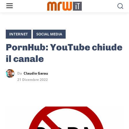
INTERNET
SOCIAL MEDIA
PornHub: YouTube chiude
il canale
Da
Claudio Garau
21 Dicembre 2022