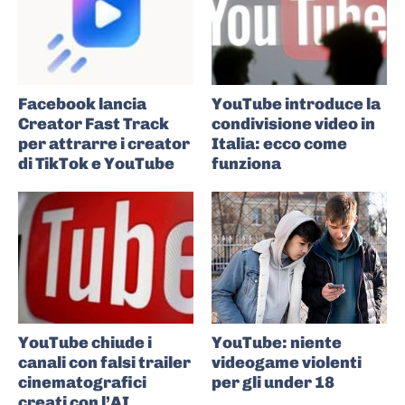
Facebook lancia
YouTube introduce la
Creator Fast Track
condivisione video in
per attrarre i creator
Italia: ecco come
di TikTok e YouTube
funziona
YouTube chiude i
YouTube: niente
canali con falsi trailer
videogame violenti
cinematografici
per gli under 18
creati con l’AI