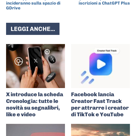
incideranno sulla spazio di
iscrizioni a ChatGPT Plus
GDrive
LEGGI ANCHE...
X introduce la scheda
Facebook lancia
Cronologia: tutte le
Creator Fast Track
novità su segnalibri,
per attrarre i creator
like e video
di TikTok e YouTube