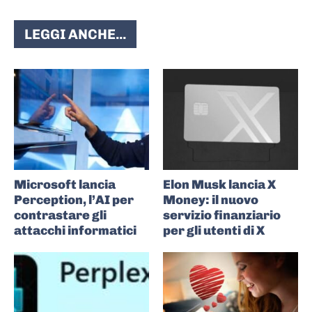
LEGGI ANCHE...
Microsoft lancia
Elon Musk lancia X
Perception, l’AI per
Money: il nuovo
contrastare gli
servizio finanziario
attacchi informatici
per gli utenti di X