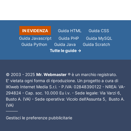
IN EVIDENZA
Guida HTML
Guida CSS
Guida Javascript
Guida PHP
Guida MySQL
Guida Python
Guida Java
Guida Scratch
Tutte le guide →
© 2003 - 2025
Mr. Webmaster
® è un marchio registrato.
E' vietata ogni forma di riproduzione. Un progetto a cura di
IKIweb Internet Media S.r.l. - P.IVA: 02848390122 - NREA: VA-
294824 - Cap. soc. 10.000 Eu i.v. - Sede legale: Via Varzi 6,
Busto A. (VA) - Sede operativa: Vicolo dell'Assunta 5, Busto A.
(VA)
Gestisci le preferenze pubblicitarie