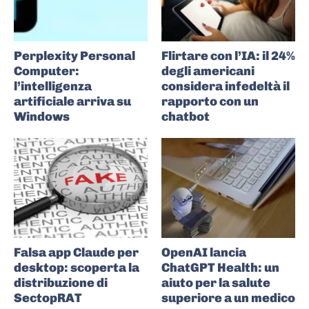
Perplexity Personal
Flirtare con l’IA: il 24%
Computer:
degli americani
l’intelligenza
considera infedeltà il
artificiale arriva su
rapporto con un
Windows
chatbot
Falsa app Claude per
OpenAI lancia
desktop: scoperta la
ChatGPT Health: un
distribuzione di
aiuto per la salute
SectopRAT
superiore a un medico