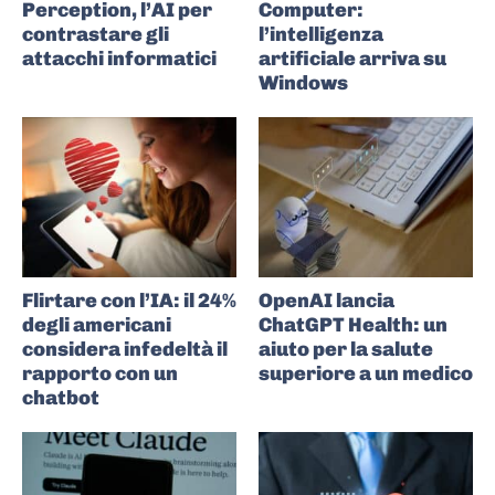
Perception, l’AI per
Computer:
contrastare gli
l’intelligenza
attacchi informatici
artificiale arriva su
Windows
Flirtare con l’IA: il 24%
OpenAI lancia
degli americani
ChatGPT Health: un
considera infedeltà il
aiuto per la salute
rapporto con un
superiore a un medico
chatbot