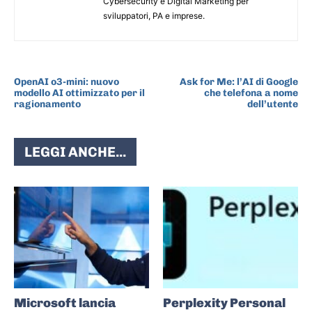
Cybersecurity e Digital Marketing per
sviluppatori, PA e imprese.
ARTICOLO PRECEDENTE
ARTICOLO SUCCESSIVO
OpenAI o3-mini: nuovo
Ask for Me: l’AI di Google
modello AI ottimizzato per il
che telefona a nome
ragionamento
dell’utente
LEGGI ANCHE...
Microsoft lancia
Perplexity Personal