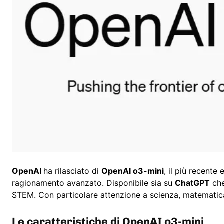
OpenAI
ha rilasciato di
OpenAI o3-mini
, il più recente
ragionamento avanzato. Disponibile sia su
ChatGPT
che
STEM. Con particolare attenzione a scienza, matemati
Le caratteristiche di OpenAI o3-mini