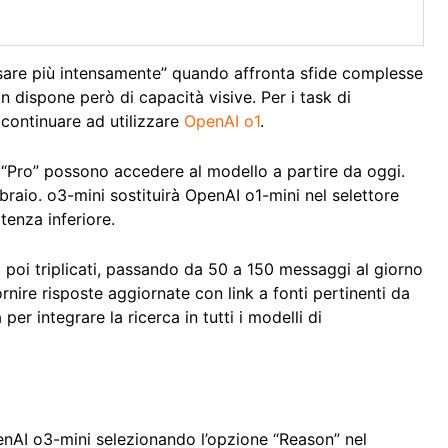
ensare più intensamente” quando affronta sfide complesse
on dispone però di capacità visive. Per i task di
 continuare ad utilizzare
OpenAI o1
.
“Pro” possono accedere al modello a partire da oggi.
bbraio. o3-mini sostituirà OpenAI o1-mini nel selettore
atenza inferiore.
ati poi triplicati, passando da 50 a 150 messaggi al giorno
ornire risposte aggiornate con link a fonti pertinenti da
er integrare la ricerca in tutti i modelli di
enAI o3-mini selezionando l’opzione “Reason” nel