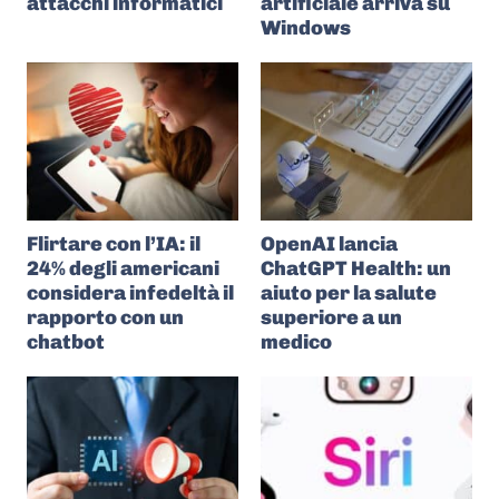
attacchi informatici
artificiale arriva su
Windows
Flirtare con l’IA: il
OpenAI lancia
24% degli americani
ChatGPT Health: un
considera infedeltà il
aiuto per la salute
rapporto con un
superiore a un
chatbot
medico