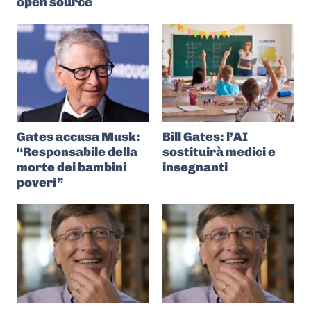
open source
Gates accusa Musk:
Bill Gates: l’AI
“Responsabile della
sostituirà medici e
morte dei bambini
insegnanti
poveri”