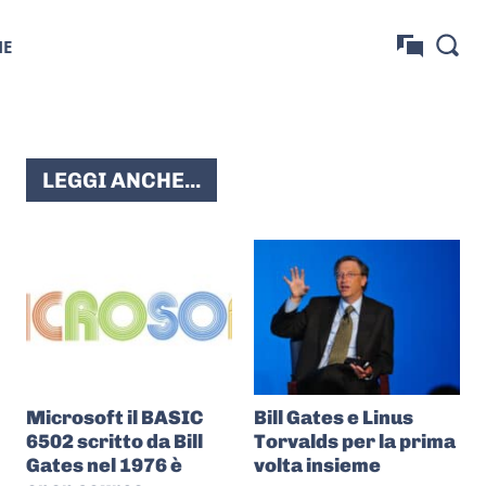
NE
LEGGI ANCHE...
Microsoft il BASIC
Bill Gates e Linus
6502 scritto da Bill
Torvalds per la prima
Gates nel 1976 è
volta insieme