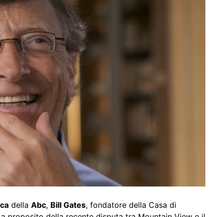
ca
della
Abc
,
Bill Gates
, fondatore della Casa di
a proposito della recente disputa tra Mountain View e il