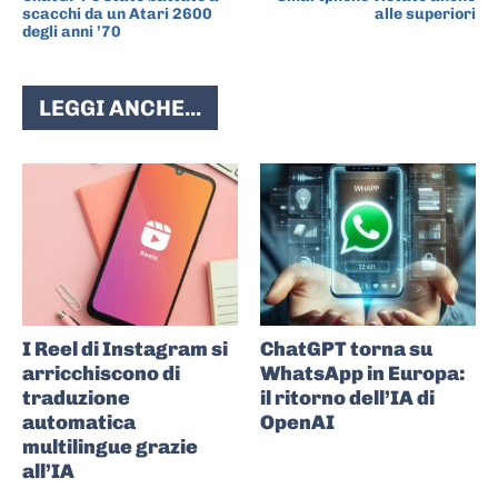
scacchi da un Atari 2600
alle superiori
degli anni ’70
LEGGI ANCHE...
I Reel di Instagram si
ChatGPT torna su
arricchiscono di
WhatsApp in Europa:
traduzione
il ritorno dell’IA di
automatica
OpenAI
multilingue grazie
all’IA