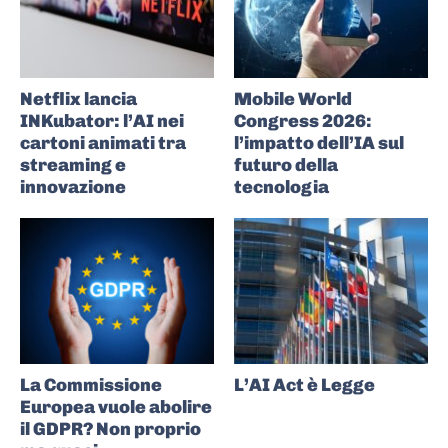
Netflix lancia
Mobile World
INKubator: l’AI nei
Congress 2026:
cartoni animati tra
l’impatto dell’IA sul
streaming e
futuro della
innovazione
tecnologia
La Commissione
L’AI Act è Legge
Europea vuole abolire
il GDPR? Non proprio