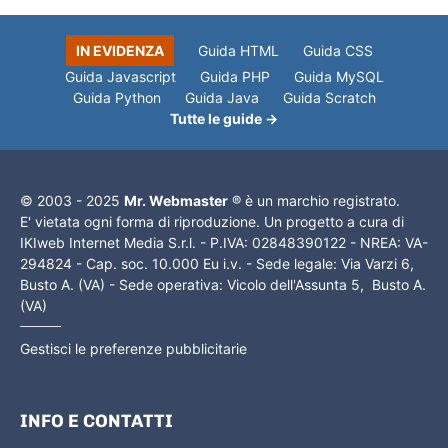
IN EVIDENZA
Guida HTML
Guida CSS
Guida Javascript
Guida PHP
Guida MySQL
Guida Python
Guida Java
Guida Scratch
Tutte le guide →
© 2003 - 2025
Mr. Webmaster
® è un marchio registrato.
E' vietata ogni forma di riproduzione. Un progetto a cura di
IKIweb Internet Media S.r.l. - P.IVA: 02848390122 - NREA: VA-
294824 - Cap. soc. 10.000 Eu i.v. - Sede legale: Via Varzi 6,
Busto A. (VA) - Sede operativa: Vicolo dell'Assunta 5, Busto A.
(VA)
Gestisci le preferenze pubblicitarie
INFO E CONTATTI