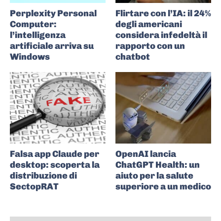
Perplexity Personal
Flirtare con l’IA: il 24%
Computer:
degli americani
l’intelligenza
considera infedeltà il
artificiale arriva su
rapporto con un
Windows
chatbot
Falsa app Claude per
OpenAI lancia
desktop: scoperta la
ChatGPT Health: un
distribuzione di
aiuto per la salute
SectopRAT
superiore a un medico