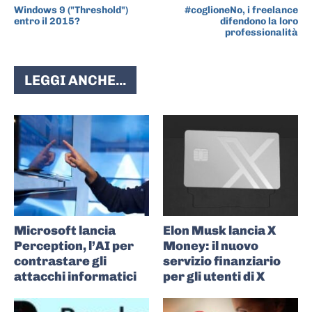
Windows 9 ("Threshold")
#coglioneNo, i freelance
entro il 2015?
difendono la loro
professionalità
LEGGI ANCHE...
Microsoft lancia
Elon Musk lancia X
Perception, l’AI per
Money: il nuovo
contrastare gli
servizio finanziario
attacchi informatici
per gli utenti di X