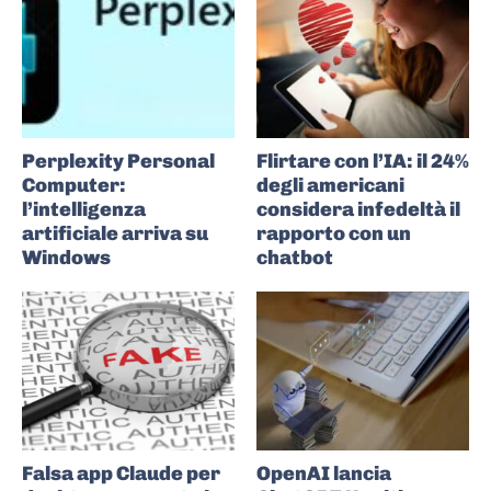
Perplexity Personal
Flirtare con l’IA: il 24%
Computer:
degli americani
l’intelligenza
considera infedeltà il
artificiale arriva su
rapporto con un
Windows
chatbot
Falsa app Claude per
OpenAI lancia