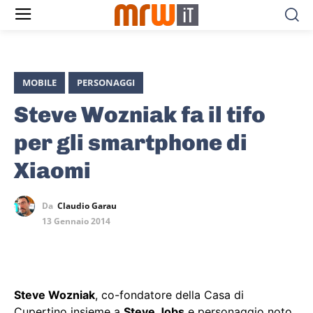
MOBILE
PERSONAGGI
Steve Wozniak fa il tifo
per gli smartphone di
Xiaomi
Da
Claudio Garau
13 Gennaio 2014
Steve Wozniak
, co-fondatore della Casa di
Cupertino insieme a
Steve Jobs
e personaggio noto