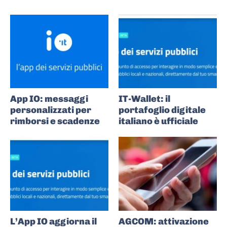
App IO: messaggi
IT-Wallet: il
personalizzati per
portafoglio digitale
rimborsi e scadenze
italiano è ufficiale
L’App IO aggiorna il
AGCOM: attivazione