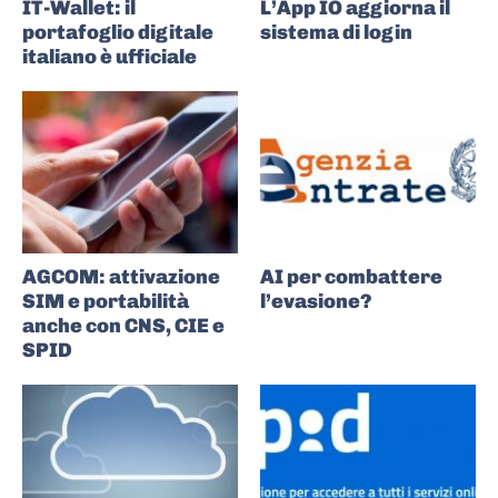
IT-Wallet: il
L’App IO aggiorna il
portafoglio digitale
sistema di login
italiano è ufficiale
AGCOM: attivazione
AI per combattere
SIM e portabilità
l’evasione?
anche con CNS, CIE e
SPID