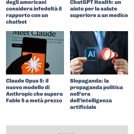
degli americani
ChatGPT Health: un
considera infedeltà il
aiuto per la salute
rapporto con un
superiore a un medico
chatbot
Claude Opus 5: il
Slopaganda: la
nuovo modello di
propaganda politica
Anthropic che supera
nell’era
Fable 5 a metà prezzo
dell’intelligenza
artificiale