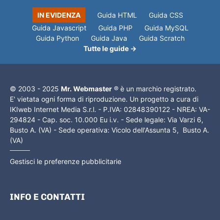
IN EVIDENZA
Guida HTML
Guida CSS
Guida Javascript
Guida PHP
Guida MySQL
Guida Python
Guida Java
Guida Scratch
Tutte le guide →
© 2003 - 2025
Mr. Webmaster
® è un marchio registrato.
E' vietata ogni forma di riproduzione. Un progetto a cura di
IKIweb Internet Media S.r.l. - P.IVA: 02848390122 - NREA: VA-
294824 - Cap. soc. 10.000 Eu i.v. - Sede legale: Via Varzi 6,
Busto A. (VA) - Sede operativa: Vicolo dell'Assunta 5, Busto A.
(VA)
Gestisci le preferenze pubblicitarie
INFO E CONTATTI