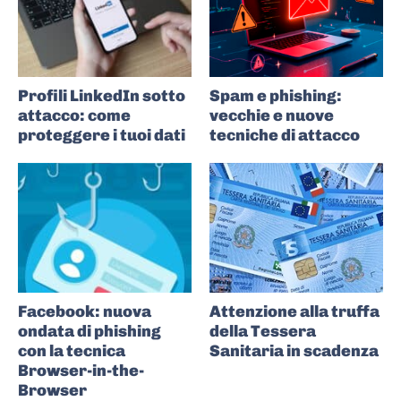
Profili LinkedIn sotto
Spam e phishing:
attacco: come
vecchie e nuove
proteggere i tuoi dati
tecniche di attacco
Facebook: nuova
Attenzione alla truffa
ondata di phishing
della Tessera
con la tecnica
Sanitaria in scadenza
Browser-in-the-
Browser