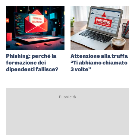
Phishing: perché la
Attenzione alla truffa
formazione dei
“Ti abbiamo chiamato
dipendenti fallisce?
3 volte”
Pubblicità