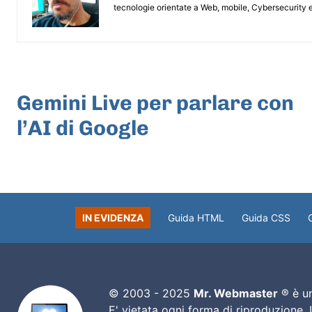
tecnologie orientate a Web, mobile, Cybersecurity e
ARTICOLO PRECEDENTE
Gemini Live per parlare con
l’AI di Google
IN EVIDENZA
Guida HTML
Guida CSS
© 2003 - 2025
Mr. Webmaster
® è un
E' vietata ogni forma di riproduzione.