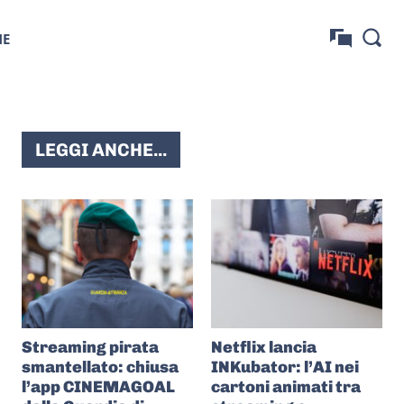
NE
LEGGI ANCHE...
Streaming pirata
Netflix lancia
smantellato: chiusa
INKubator: l’AI nei
l’app CINEMAGOAL
cartoni animati tra