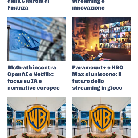
dalla Guardia di
streaming e
Finanza
innovazione
McGrath incontra
Paramount+ e HBO
OpenAI e Netflix:
Max si uniscono: il
focus su IA e
futuro dello
normative europee
streaming in gioco