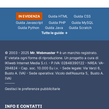
IN EVIDENZA
Guida HTML
Guida CSS
Guida Javascript
Guida PHP
Guida MySQL
Guida Python
Guida Java
Guida Scratch
Tutte le guide →
© 2003 - 2025
Mr. Webmaster
® è un marchio registrato.
E' vietata ogni forma di riproduzione. Un progetto a cura di
IKIweb Internet Media S.r.l. - P.IVA: 02848390122 - NREA: VA-
294824 - Cap. soc. 10.000 Eu i.v. - Sede legale: Via Varzi 6,
Busto A. (VA) - Sede operativa: Vicolo dell'Assunta 5, Busto A.
(VA)
Gestisci le preferenze pubblicitarie
INFO E CONTATTI