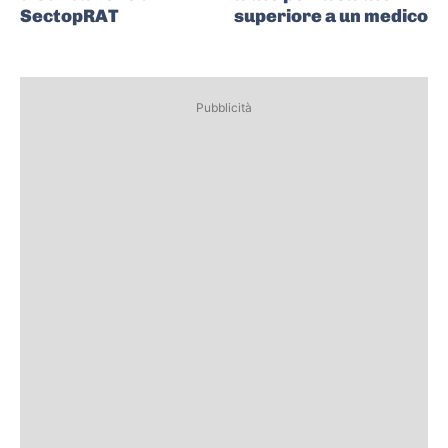
SectopRAT
superiore a un medico
Pubblicità