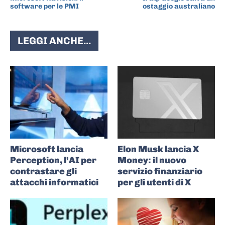
software per le PMI
ostaggio australiano
LEGGI ANCHE...
Microsoft lancia
Elon Musk lancia X
Perception, l’AI per
Money: il nuovo
contrastare gli
servizio finanziario
attacchi informatici
per gli utenti di X