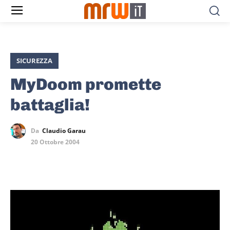
SICUREZZA
MyDoom promette
battaglia!
Da
Claudio Garau
20 Ottobre 2004