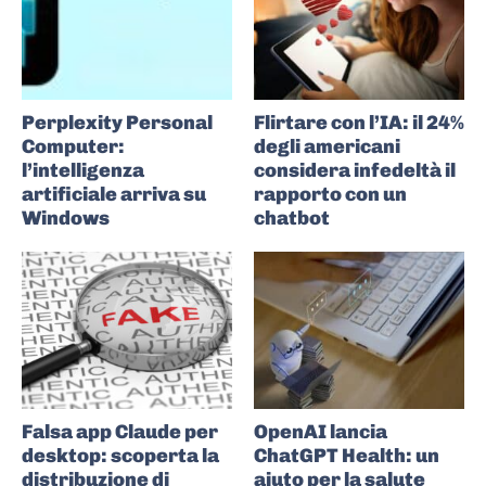
Perplexity Personal
Flirtare con l’IA: il 24%
Computer:
degli americani
l’intelligenza
considera infedeltà il
artificiale arriva su
rapporto con un
Windows
chatbot
Falsa app Claude per
OpenAI lancia
desktop: scoperta la
ChatGPT Health: un
distribuzione di
aiuto per la salute