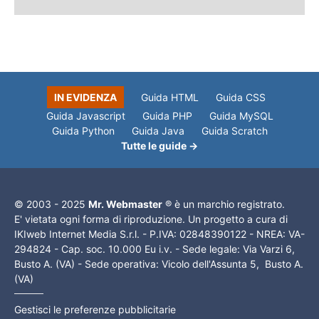
IN EVIDENZA
Guida HTML
Guida CSS
Guida Javascript
Guida PHP
Guida MySQL
Guida Python
Guida Java
Guida Scratch
Tutte le guide →
© 2003 - 2025
Mr. Webmaster
® è un marchio registrato.
E' vietata ogni forma di riproduzione. Un progetto a cura di
IKIweb Internet Media S.r.l. - P.IVA: 02848390122 - NREA: VA-
294824 - Cap. soc. 10.000 Eu i.v. - Sede legale: Via Varzi 6,
Busto A. (VA) - Sede operativa: Vicolo dell'Assunta 5, Busto A.
(VA)
Gestisci le preferenze pubblicitarie