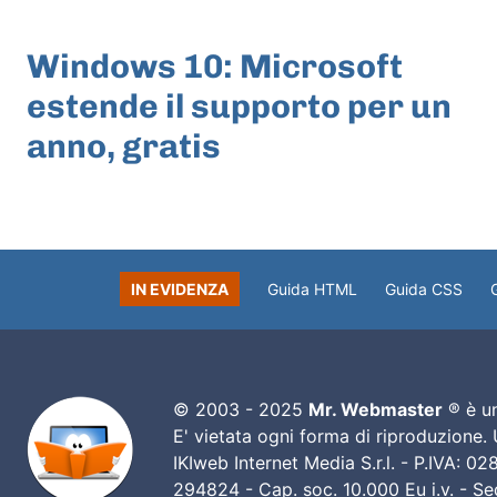
ARTICOLO PRECEDENTE
Windows 10: Microsoft
estende il supporto per un
anno, gratis
IN EVIDENZA
Guida HTML
Guida CSS
© 2003 - 2025
Mr. Webmaster
® è un
E' vietata ogni forma di riproduzione.
IKIweb Internet Media S.r.l. - P.IVA: 
294824 - Cap. soc. 10.000 Eu i.v. - Sed