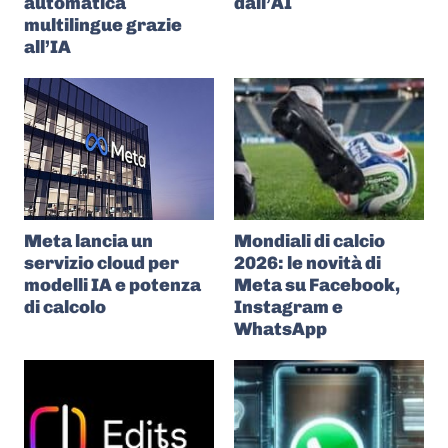
automatica
dall’AI
multilingue grazie
all’IA
Meta lancia un
Mondiali di calcio
servizio cloud per
2026: le novità di
modelli IA e potenza
Meta su Facebook,
di calcolo
Instagram e
WhatsApp