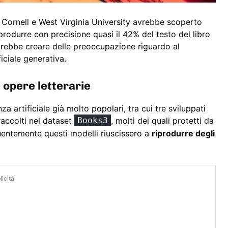
, Cornell e West Virginia University avrebbe scoperto
produrre con precisione quasi il 42% del testo del libro
otrebbe creare delle preoccupazione riguardo al
ficiale generativa.
e opere letterarie
nza artificiale già molto popolari, tra cui tre sviluppati
raccolti nel dataset
Books3
, molti dei quali protetti da
uentemente questi modelli riuscissero a
riprodurre degli
icità