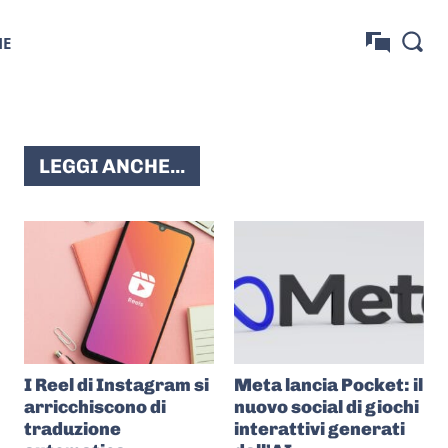
NE
LEGGI ANCHE...
I Reel di Instagram si
Meta lancia Pocket: il
arricchiscono di
nuovo social di giochi
traduzione
interattivi generati