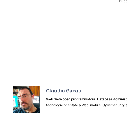
Pubbl
Claudio Garau
Web developer, programmatore, Database Administrat
tecnologie orientate a Web, mobile, Cybersecurity e