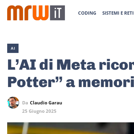
CODING
SISTEMI E RETI
AI
L’AI di Meta rico
Potter” a memori
Da
Claudio Garau
25 Giugno 2025