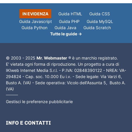
IN EVIDENZA
Guida HTML
Guida CSS
Guida Javascript
Guida PHP
Guida MySQL
Guida Python
Guida Java
Guida Scratch
Tutte le guide →
© 2003 - 2025
Mr. Webmaster
® è un marchio registrato.
E' vietata ogni forma di riproduzione. Un progetto a cura di
IKIweb Internet Media S.r.l. - P.IVA: 02848390122 - NREA: VA-
294824 - Cap. soc. 10.000 Eu i.v. - Sede legale: Via Varzi 6,
Busto A. (VA) - Sede operativa: Vicolo dell'Assunta 5, Busto A.
(VA)
Gestisci le preferenze pubblicitarie
INFO E CONTATTI