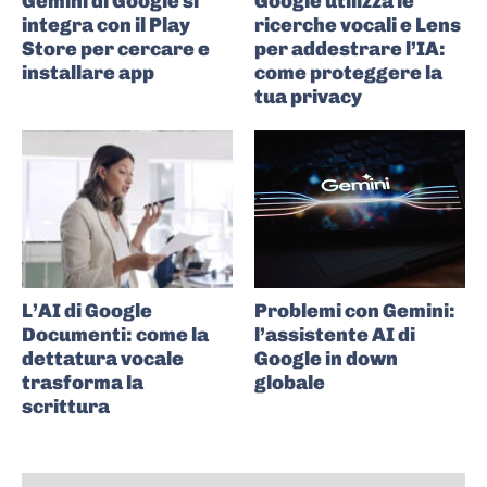
Gemini di Google si
Google utilizza le
integra con il Play
ricerche vocali e Lens
Store per cercare e
per addestrare l’IA:
installare app
come proteggere la
tua privacy
L’AI di Google
Problemi con Gemini:
Documenti: come la
l’assistente AI di
dettatura vocale
Google in down
trasforma la
globale
scrittura