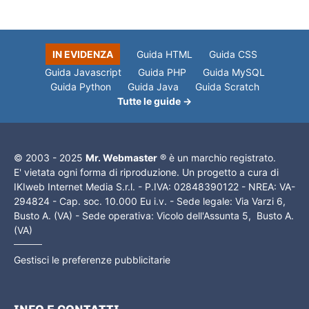
IN EVIDENZA
Guida HTML
Guida CSS
Guida Javascript
Guida PHP
Guida MySQL
Guida Python
Guida Java
Guida Scratch
Tutte le guide →
© 2003 - 2025
Mr. Webmaster
® è un marchio registrato.
E' vietata ogni forma di riproduzione. Un progetto a cura di
IKIweb Internet Media S.r.l. - P.IVA: 02848390122 - NREA: VA-
294824 - Cap. soc. 10.000 Eu i.v. - Sede legale: Via Varzi 6,
Busto A. (VA) - Sede operativa: Vicolo dell'Assunta 5, Busto A.
(VA)
Gestisci le preferenze pubblicitarie