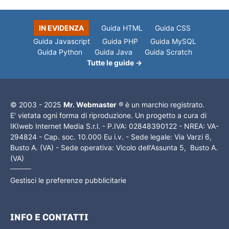
IN EVIDENZA
Guida HTML
Guida CSS
Guida Javascript
Guida PHP
Guida MySQL
Guida Python
Guida Java
Guida Scratch
Tutte le guide →
© 2003 - 2025
Mr. Webmaster
® è un marchio registrato.
E' vietata ogni forma di riproduzione. Un progetto a cura di
IKIweb Internet Media S.r.l. - P.IVA: 02848390122 - NREA: VA-
294824 - Cap. soc. 10.000 Eu i.v. - Sede legale: Via Varzi 6,
Busto A. (VA) - Sede operativa: Vicolo dell'Assunta 5, Busto A.
(VA)
Gestisci le preferenze pubblicitarie
INFO E CONTATTI