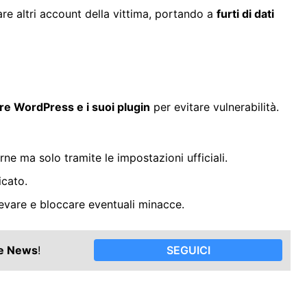
are altri account della vittima, portando a
furti di dati
e WordPress e i suoi plugin
per evitare vulnerabilità.
ne ma solo tramite le impostazioni ufficiali.
icato.
levare e bloccare eventuali minacce.
le News
!
SEGUICI