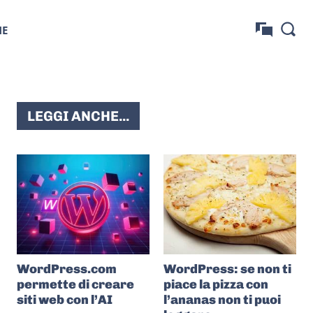
NE
LEGGI ANCHE...
WordPress.com
WordPress: se non ti
permette di creare
piace la pizza con
siti web con l’AI
l’ananas non ti puoi