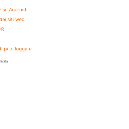
e su Android
dei siti web
PR
ti puoi loggare
icità