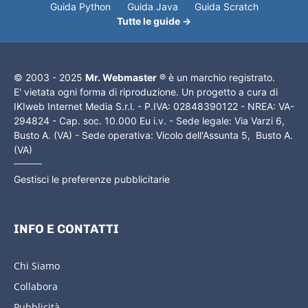
Guida Python
Guida Java
Guida Scratch
Tutte le guide →
© 2003 - 2025
Mr. Webmaster
® è un marchio registrato.
E' vietata ogni forma di riproduzione. Un progetto a cura di
IKIweb Internet Media S.r.l. - P.IVA: 02848390122 - NREA: VA-
294824 - Cap. soc. 10.000 Eu i.v. - Sede legale: Via Varzi 6,
Busto A. (VA) - Sede operativa: Vicolo dell'Assunta 5, Busto A.
(VA)
Gestisci le preferenze pubblicitarie
INFO E CONTATTI
Chi Siamo
Collabora
Pubblicità