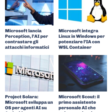
Microsoft lancia
Microsoft integra
Perception, l’AI per
Linux in Windows per
contrastare gli
potenziare l’IA con
attacchi informatici
WSL Container
Project Solara:
Microsoft Scout: il
Microsoft sviluppa un
primo assistente
OS per agenti AI su
personale AI che