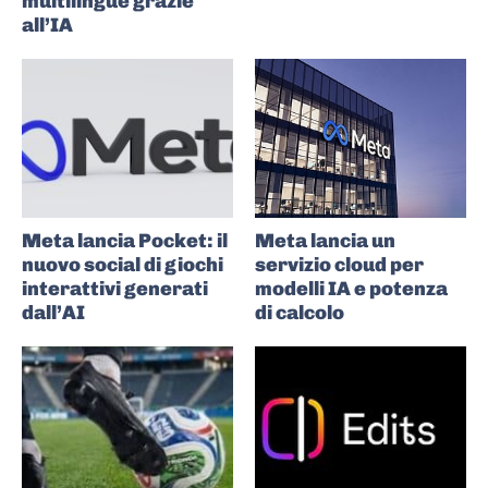
multilingue grazie
all’IA
Meta lancia Pocket: il
Meta lancia un
nuovo social di giochi
servizio cloud per
interattivi generati
modelli IA e potenza
dall’AI
di calcolo