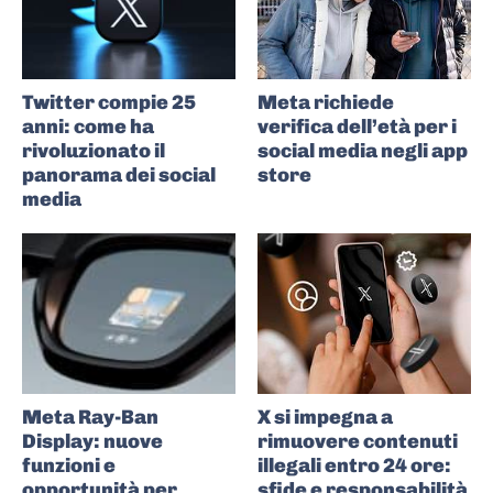
Twitter compie 25
Meta richiede
anni: come ha
verifica dell’età per i
rivoluzionato il
social media negli app
panorama dei social
store
media
Meta Ray-Ban
X si impegna a
Display: nuove
rimuovere contenuti
funzioni e
illegali entro 24 ore:
opportunità per
sfide e responsabilità