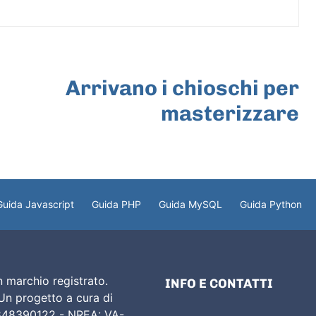
ARTICOLO SUCCESSIVO
Arrivano i chioschi per
masterizzare
Guida Javascript
Guida PHP
Guida MySQL
Guida Python
 marchio registrato.
INFO E CONTATTI
 Un progetto a cura di
02848390122 - NREA: VA-