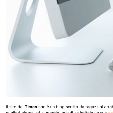
Il sito del
Times
non è un blog scritto da ragazzini arrab
migliori giornalisti al mondo, quindi se intitola un suo
ar