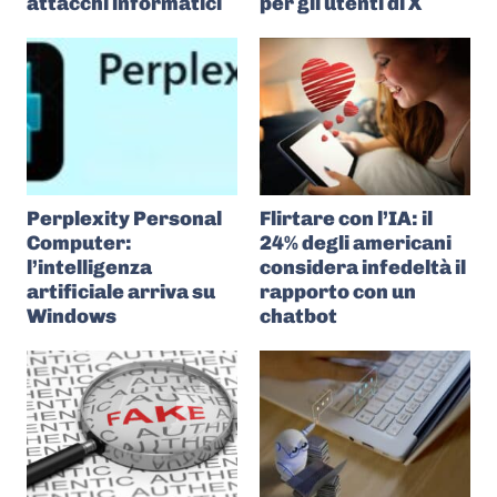
attacchi informatici
per gli utenti di X
Perplexity Personal
Flirtare con l’IA: il
Computer:
24% degli americani
l’intelligenza
considera infedeltà il
artificiale arriva su
rapporto con un
Windows
chatbot