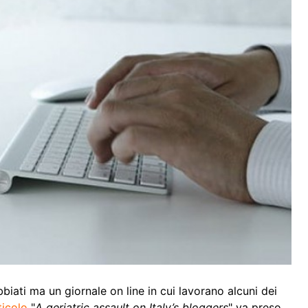
biati ma un giornale on line in cui lavorano alcuni dei
ticolo
"
A geriatric assault on Italy’s bloggers
" va preso