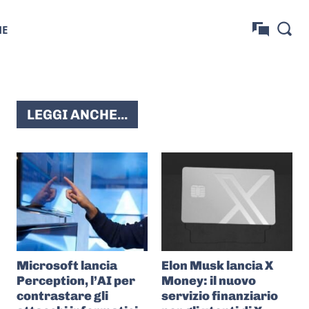
NE
LEGGI ANCHE...
Microsoft lancia
Elon Musk lancia X
Perception, l’AI per
Money: il nuovo
contrastare gli
servizio finanziario