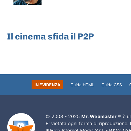
ARTICOLO PRECEDENTE
Il cinema sfida il P2P
IN EVIDENZA
Guida HTML
Guida CSS
© 2003 - 2025
Mr. Webmaster
® è un
E' vietata ogni forma di riproduzione.
IKIweb Internet Media S.r.l. - P.IVA: 