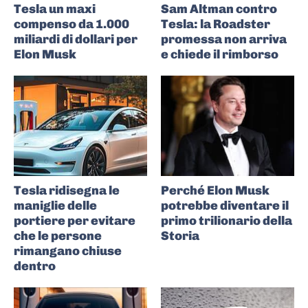
Tesla un maxi
Sam Altman contro
compenso da 1.000
Tesla: la Roadster
miliardi di dollari per
promessa non arriva
Elon Musk
e chiede il rimborso
Tesla ridisegna le
Perché Elon Musk
maniglie delle
potrebbe diventare il
portiere per evitare
primo trilionario della
che le persone
Storia
rimangano chiuse
dentro