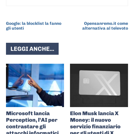
ARTICOLO PRECEDENTE
ARTICOLO SUCCESSIVO
Google: la blocklist la fanno
Opensanremo.it come
gli utenti
alternativa al televoto
LEGGI ANCHE...
Microsoft lancia
Elon Musk lancia X
Perception, l’AI per
Money: il nuovo
contrastare gli
servizio finanziario
attacchi informatici
per gli utenti di X