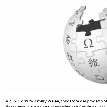
Alcuni giorni fa
Jimmy Wales
, fondatore del progetto
W
descriveva la situazione economica non florida dell’encic