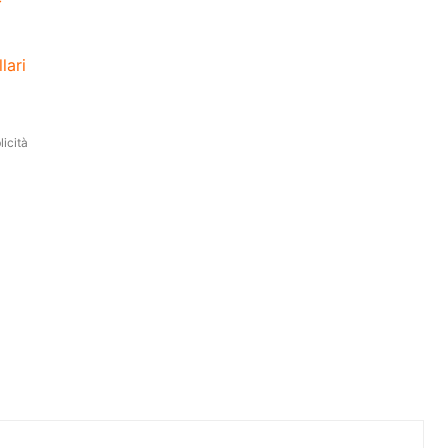
lari
icità