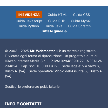
IN EVIDENZA
Guida HTML
Guida CSS
Guida Javascript
Guida PHP
Guida MySQL
Guida Python
Guida Java
Guida Scratch
Tutte le guide →
© 2003 - 2025
Mr. Webmaster
® è un marchio registrato.
E' vietata ogni forma di riproduzione. Un progetto a cura di
IKIweb Internet Media S.r.l. - P.IVA: 02848390122 - NREA: VA-
294824 - Cap. soc. 10.000 Eu i.v. - Sede legale: Via Varzi 6,
Busto A. (VA) - Sede operativa: Vicolo dell'Assunta 5, Busto A.
(VA)
Gestisci le preferenze pubblicitarie
INFO E CONTATTI