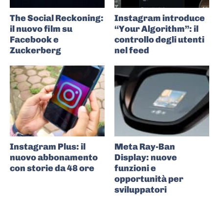
The Social Reckoning:
Instagram introduce
il nuovo film su
“Your Algorithm”: il
Facebook e
controllo degli utenti
Zuckerberg
nel feed
Instagram Plus: il
Meta Ray-Ban
nuovo abbonamento
Display: nuove
con storie da 48 ore
funzioni e
opportunità per
sviluppatori