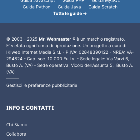
Guida Javascript
Guida PHP
Guida MySQL
Guida Python
Guida Java
Guida Scratch
Tutte le guide →
© 2003 - 2025
Mr. Webmaster
® è un marchio registrato.
E' vietata ogni forma di riproduzione. Un progetto a cura di
IKIweb Internet Media S.r.l. - P.IVA: 02848390122 - NREA: VA-
294824 - Cap. soc. 10.000 Eu i.v. - Sede legale: Via Varzi 6,
Busto A. (VA) - Sede operativa: Vicolo dell'Assunta 5, Busto A.
(VA)
Gestisci le preferenze pubblicitarie
INFO E CONTATTI
Chi Siamo
Collabora