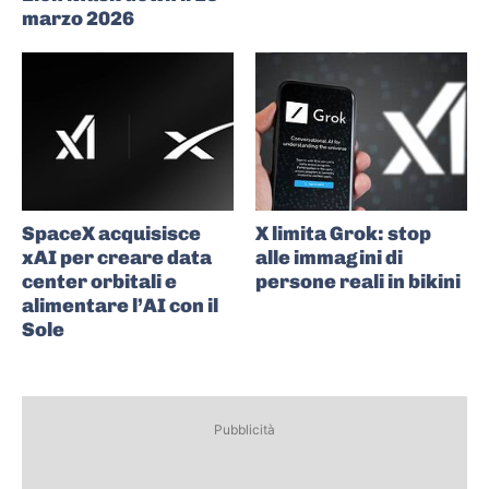
marzo 2026
SpaceX acquisisce
X limita Grok: stop
xAI per creare data
alle immagini di
center orbitali e
persone reali in bikini
alimentare l’AI con il
Sole
Pubblicità