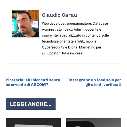
Claudio Garau
Web developer, programmatore, Database
Administrator, Linux Admin, docente e
copywriter specializzato in contenuti sulle
tecnologie orientate a Web, mobile,
Cybersecurity e Digital Marketing per
sviluppatori, PA e imprese.
ARTICOLO PRECEDENTE
ARTICOLO SUCCESSIVO
Pirateria: siti bloccati senza
Instagram: un feed solo per
intervento di AGCOM?
gli utenti verificati
LEGGI ANCHE...