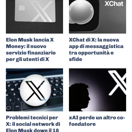
Elon Musk lancia X
XChat di X: la nuova
Money: il nuovo
app di messaggistica
servizio finanziario
tra opportunità e
per gli utenti di X
sfide
Problemi tecnici per
xAI perde un altro co-
X: il social network di
fondatore
Elon Musk down il 18