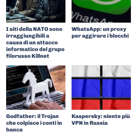
I siti della NATO sono
WhatsApp: un proxy
irraggiungibili a
per aggirare i blocchi
causa di un attacco
informatico del grupo
filorusso Killnet
Godfather: il Trojan
Kaspersky: niente più
che colpisce i conti in
VPN in Russia
banca