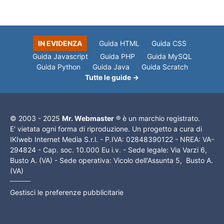
IN EVIDENZA
Guida HTML
Guida CSS
Guida Javascript
Guida PHP
Guida MySQL
Guida Python
Guida Java
Guida Scratch
Tutte le guide →
© 2003 - 2025
Mr. Webmaster
® è un marchio registrato.
E' vietata ogni forma di riproduzione. Un progetto a cura di
IKIweb Internet Media S.r.l. - P.IVA: 02848390122 - NREA: VA-
294824 - Cap. soc. 10.000 Eu i.v. - Sede legale: Via Varzi 6,
Busto A. (VA) - Sede operativa: Vicolo dell'Assunta 5, Busto A.
(VA)
Gestisci le preferenze pubblicitarie