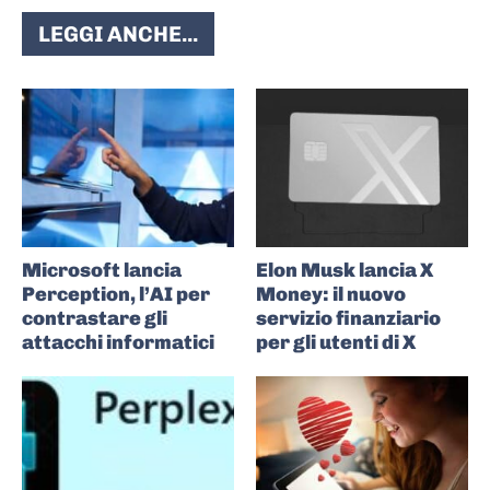
LEGGI ANCHE...
Microsoft lancia
Elon Musk lancia X
Perception, l’AI per
Money: il nuovo
contrastare gli
servizio finanziario
attacchi informatici
per gli utenti di X