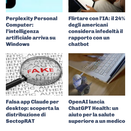
Perplexity Personal
Flirtare con l’IA: il 24%
Computer:
degli americani
l’intelligenza
considera infedeltà il
artificiale arriva su
rapporto con un
Windows
chatbot
Falsa app Claude per
OpenAI lancia
desktop: scoperta la
ChatGPT Health: un
distribuzione di
aiuto per la salute
SectopRAT
superiore a un medico