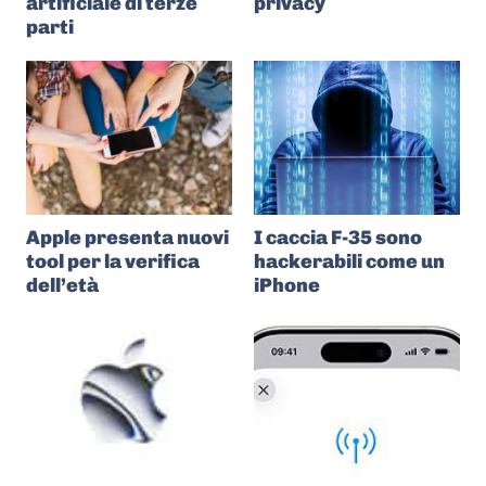
artificiale di terze
privacy
parti
Apple presenta nuovi
I caccia F-35 sono
tool per la verifica
hackerabili come un
dell’età
iPhone