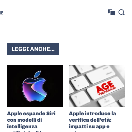
NE
LEGGI ANCHE...
Apple espande Siri
Apple introduce la
con modelli di
verifica dell’età:
intelligenza
impatti su app e