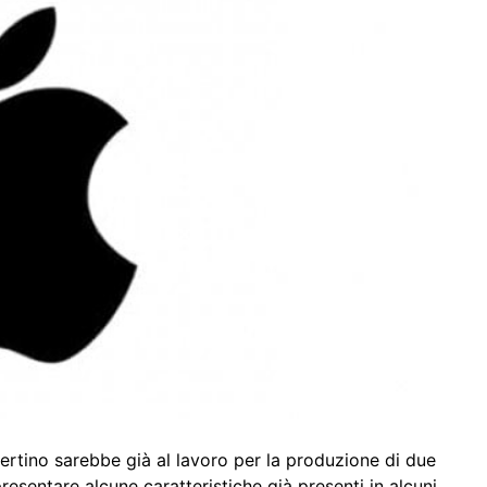
ertino sarebbe già al lavoro per la produzione di due
esentare alcune caratteristiche già presenti in alcuni