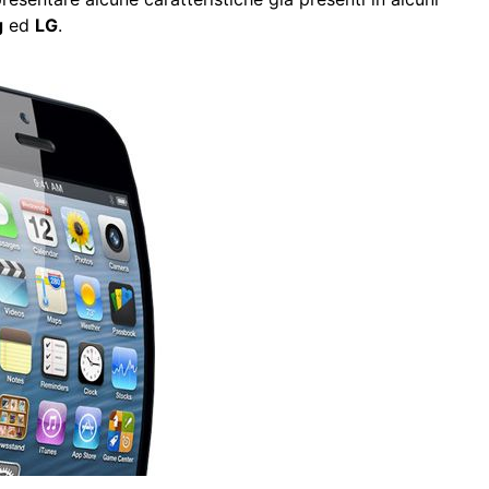
g
ed
LG
.