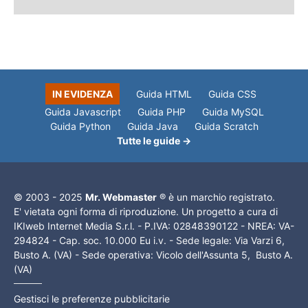
IN EVIDENZA
Guida HTML
Guida CSS
Guida Javascript
Guida PHP
Guida MySQL
Guida Python
Guida Java
Guida Scratch
Tutte le guide →
© 2003 - 2025
Mr. Webmaster
® è un marchio registrato.
E' vietata ogni forma di riproduzione. Un progetto a cura di
IKIweb Internet Media S.r.l. - P.IVA: 02848390122 - NREA: VA-
294824 - Cap. soc. 10.000 Eu i.v. - Sede legale: Via Varzi 6,
Busto A. (VA) - Sede operativa: Vicolo dell'Assunta 5, Busto A.
(VA)
Gestisci le preferenze pubblicitarie