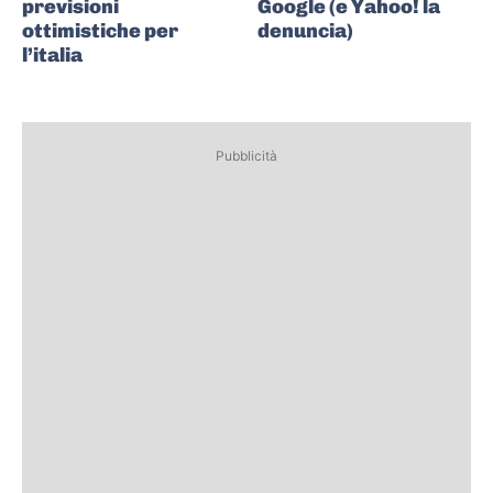
previsioni
Google (e Yahoo! la
ottimistiche per
denuncia)
l’italia
Pubblicità