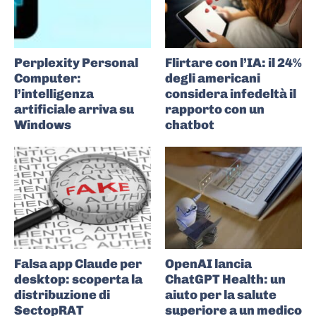
Perplexity Personal
Flirtare con l’IA: il 24%
Computer:
degli americani
l’intelligenza
considera infedeltà il
artificiale arriva su
rapporto con un
Windows
chatbot
Falsa app Claude per
OpenAI lancia
desktop: scoperta la
ChatGPT Health: un
distribuzione di
aiuto per la salute
SectopRAT
superiore a un medico