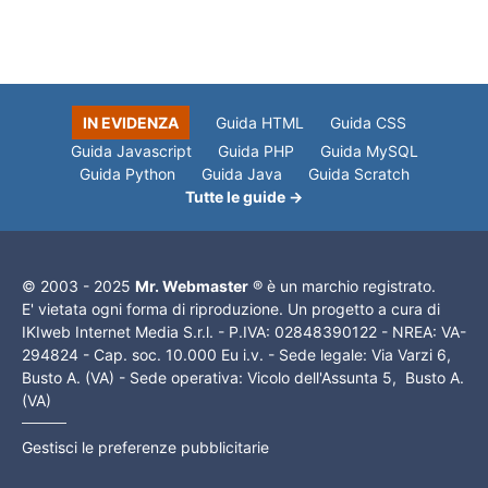
IN EVIDENZA
Guida HTML
Guida CSS
Guida Javascript
Guida PHP
Guida MySQL
Guida Python
Guida Java
Guida Scratch
Tutte le guide →
© 2003 - 2025
Mr. Webmaster
® è un marchio registrato.
E' vietata ogni forma di riproduzione. Un progetto a cura di
IKIweb Internet Media S.r.l. - P.IVA: 02848390122 - NREA: VA-
294824 - Cap. soc. 10.000 Eu i.v. - Sede legale: Via Varzi 6,
Busto A. (VA) - Sede operativa: Vicolo dell'Assunta 5, Busto A.
(VA)
Gestisci le preferenze pubblicitarie