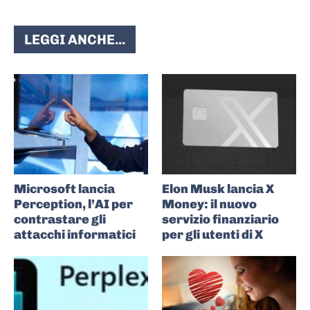
LEGGI ANCHE...
Microsoft lancia
Elon Musk lancia X
Perception, l’AI per
Money: il nuovo
contrastare gli
servizio finanziario
attacchi informatici
per gli utenti di X