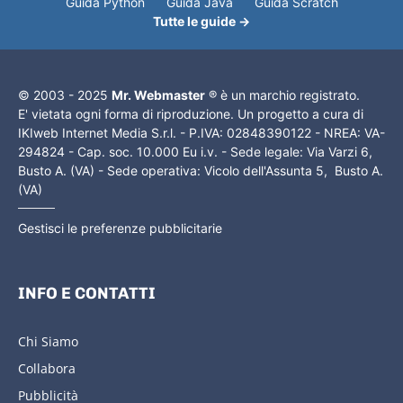
Guida Python
Guida Java
Guida Scratch
Tutte le guide →
© 2003 - 2025
Mr. Webmaster
® è un marchio registrato.
E' vietata ogni forma di riproduzione. Un progetto a cura di
IKIweb Internet Media S.r.l. - P.IVA: 02848390122 - NREA: VA-
294824 - Cap. soc. 10.000 Eu i.v. - Sede legale: Via Varzi 6,
Busto A. (VA) - Sede operativa: Vicolo dell'Assunta 5, Busto A.
(VA)
Gestisci le preferenze pubblicitarie
INFO E CONTATTI
Chi Siamo
Collabora
Pubblicità