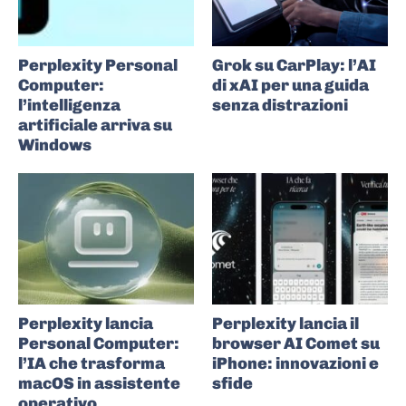
Perplexity Personal
Grok su CarPlay: l’AI
Computer:
di xAI per una guida
l’intelligenza
senza distrazioni
artificiale arriva su
Windows
Perplexity lancia
Perplexity lancia il
Personal Computer:
browser AI Comet su
l’IA che trasforma
iPhone: innovazioni e
macOS in assistente
sfide
operativo