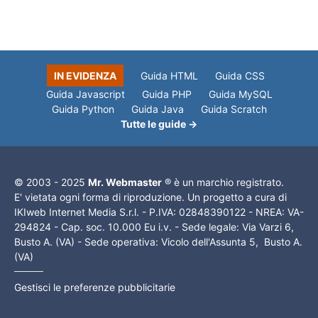
IN EVIDENZA
Guida HTML
Guida CSS
Guida Javascript
Guida PHP
Guida MySQL
Guida Python
Guida Java
Guida Scratch
Tutte le guide →
© 2003 - 2025
Mr. Webmaster
® è un marchio registrato.
E' vietata ogni forma di riproduzione. Un progetto a cura di
IKIweb Internet Media S.r.l. - P.IVA: 02848390122 - NREA: VA-
294824 - Cap. soc. 10.000 Eu i.v. - Sede legale: Via Varzi 6,
Busto A. (VA) - Sede operativa: Vicolo dell'Assunta 5, Busto A.
(VA)
Gestisci le preferenze pubblicitarie