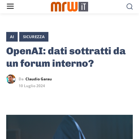
AI
SICUREZZA
OpenAI: dati sottratti da
un forum interno?
Da
Claudio Garau
10 Luglio 2024