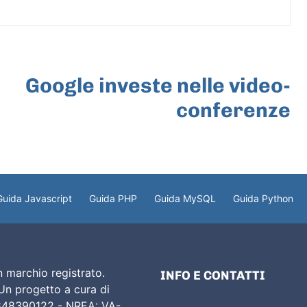
ARTICOLO SUCCESSIVO
Google investe nelle video-
conferenze
Guida Javascript
Guida PHP
Guida MySQL
Guida Python
 marchio registrato.
INFO E CONTATTI
 Un progetto a cura di
02848390122 - NREA: VA-