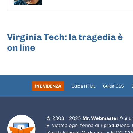
ARTICOLO PRECEDENTE
Virginia Tech: la tragedia è
on line
IN EVIDENZA
Guida HTML
Guida CSS
© 2003 - 2025
Mr. Webmaster
® è un
E' vietata ogni forma di riproduzione.
IKIweb Internet Media S.r.l. - P.IVA: 