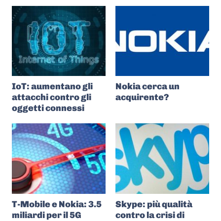
IoT: aumentano gli
Nokia cerca un
attacchi contro gli
acquirente?
oggetti connessi
T-Mobile e Nokia: 3.5
Skype: più qualità
miliardi per il 5G
contro la crisi di