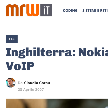
CODING
SISTEMI E RETI
TLC
Inghilterra: Noki
VoIP
Da
Claudio Garau
23 Aprile 2007