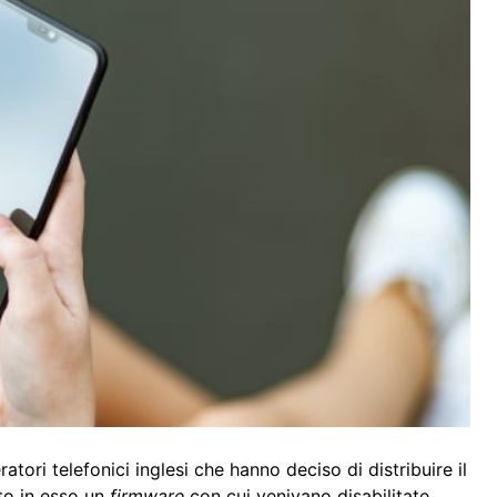
ratori telefonici inglesi che hanno deciso di distribuire il
to in esso un
firmware
con cui venivano disabilitate