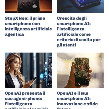
StepX Neo: il primo
Crescita degli
smartphone con
smartphone AI:
intelligenza artificiale
l’intelligenza
agentica
artificiale come
criterio di scelta per
gli utenti
OpenAI presenta il
OpenAI e il suo
suo agent-phone:
smartphone AI:
l’intelligenza
innovazione e sfide