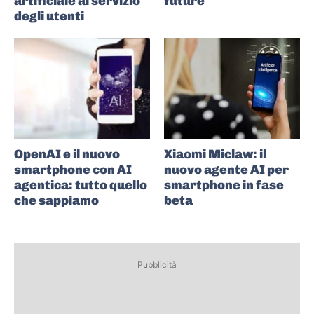
artificiale al servizio
future
degli utenti
OpenAI e il nuovo
Xiaomi Miclaw: il
smartphone con AI
nuovo agente AI per
agentica: tutto quello
smartphone in fase
che sappiamo
beta
Pubblicità