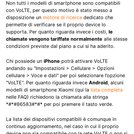
Non tutti i modelli di smartphone sono compatibili
con VoLTE, per questo motivo è stato messo a
disposizione un
motore di ricerca
dedicato che
permette di verificare se il proprio device lo
supporta. Per quanto riguarda invece i costi,
le
chiamate vengono tariffate normalmente
alle stesse
condizioni previste dal piano a cui si ha aderito.
Chi possiede un
iPhone
potrà attivare VoLTE
andando su "Impostazioni > Cellulare > Opzioni
cellulare > Voce e dati" per poi selezionare l’opzione
"VoLTE". Per quanto riguarda invece
Android
, alcuni
modelli di smartphone Xiaomi (qui la
lista completa
nelle FAQ) richiedono la chiamata alla stringa
*#*#86583#*#* per poi premere il tasto verde.
La lista dei dispositivi compatibili è comunque in
continuo aggiornamento, nel caso in cui il proprio
device non sia compatibile con la rete VoLTE o non si