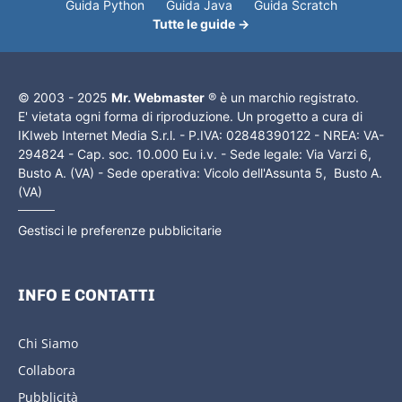
Guida Python
Guida Java
Guida Scratch
Tutte le guide →
© 2003 - 2025
Mr. Webmaster
® è un marchio registrato.
E' vietata ogni forma di riproduzione. Un progetto a cura di
IKIweb Internet Media S.r.l. - P.IVA: 02848390122 - NREA: VA-
294824 - Cap. soc. 10.000 Eu i.v. - Sede legale: Via Varzi 6,
Busto A. (VA) - Sede operativa: Vicolo dell'Assunta 5, Busto A.
(VA)
Gestisci le preferenze pubblicitarie
INFO E CONTATTI
Chi Siamo
Collabora
Pubblicità