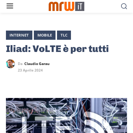
INTERNET
MOBILE
TLC
Iliad: VoLTE è per tutti
Da
Claudio Garau
23 Aprile 2024