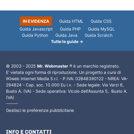
IN EVIDENZA
Guida HTML
Guida CSS
Guida Javascript
Guida PHP
Guida MySQL
Guida Python
Guida Java
Guida Scratch
Tutte le guide →
© 2003 - 2025
Mr. Webmaster
® è un marchio registrato.
E' vietata ogni forma di riproduzione. Un progetto a cura di
IKIweb Internet Media S.r.l. - P.IVA: 02848390122 - NREA: VA-
294824 - Cap. soc. 10.000 Eu i.v. - Sede legale: Via Varzi 6,
Busto A. (VA) - Sede operativa: Vicolo dell'Assunta 5, Busto A.
(VA)
Gestisci le preferenze pubblicitarie
INFO E CONTATTI