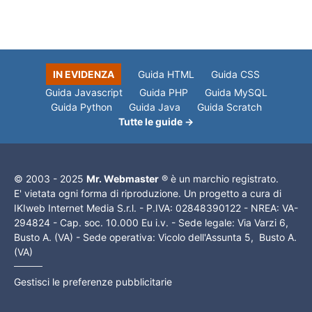
IN EVIDENZA
Guida HTML
Guida CSS
Guida Javascript
Guida PHP
Guida MySQL
Guida Python
Guida Java
Guida Scratch
Tutte le guide →
© 2003 - 2025
Mr. Webmaster
® è un marchio registrato.
E' vietata ogni forma di riproduzione. Un progetto a cura di
IKIweb Internet Media S.r.l. - P.IVA: 02848390122 - NREA: VA-
294824 - Cap. soc. 10.000 Eu i.v. - Sede legale: Via Varzi 6,
Busto A. (VA) - Sede operativa: Vicolo dell'Assunta 5, Busto A.
(VA)
Gestisci le preferenze pubblicitarie