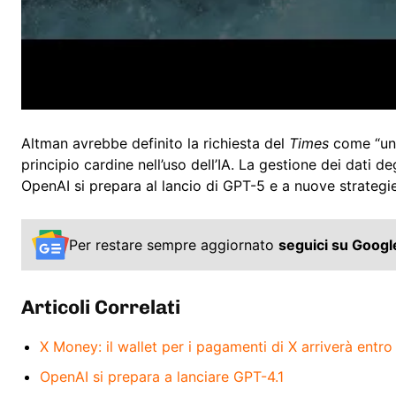
Altman avrebbe definito la richiesta del
Times
come “una 
principio cardine nell’uso dell’IA. La gestione dei dati 
OpenAI si prepara al lancio di GPT-5 e a nuove strategi
Per restare sempre aggiornato
seguici su Goog
Articoli Correlati
X Money: il wallet per i pagamenti di X arriverà entro
OpenAI si prepara a lanciare GPT-4.1