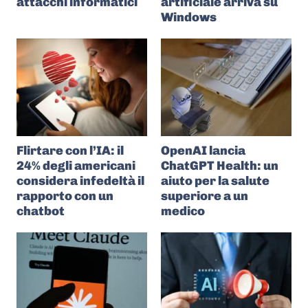
attacchi informatici
artificiale arriva su
Windows
Flirtare con l’IA: il
OpenAI lancia
24% degli americani
ChatGPT Health: un
considera infedeltà il
aiuto per la salute
rapporto con un
superiore a un
chatbot
medico