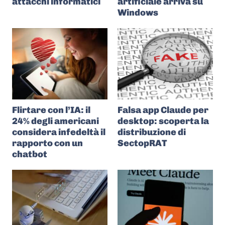
attacchi informatici
artificiale arriva su
Windows
Flirtare con l’IA: il
Falsa app Claude per
24% degli americani
desktop: scoperta la
considera infedeltà il
distribuzione di
rapporto con un
SectopRAT
chatbot