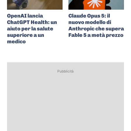
OpenAI lancia
Claude Opus 5: il
ChatGPT Health: un
nuovo modello di
aiuto per la salute
Anthropic che supera
superiore a un
Fable 5 a metà prezzo
medico
Pubblicità