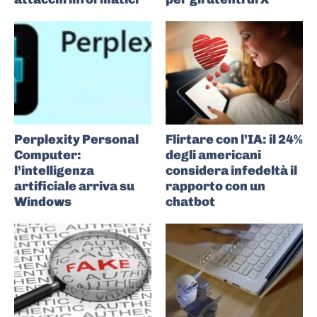
Perplexity Personal
Flirtare con l’IA: il 24%
Computer:
degli americani
l’intelligenza
considera infedeltà il
artificiale arriva su
rapporto con un
Windows
chatbot