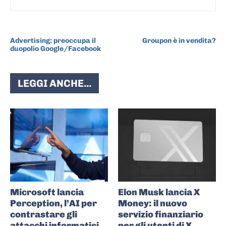
ARTICOLO PRECEDENTE
ARTICOLO SUCCESSIVO
Advertising: preoccupa il
Groupon è in vendita?
duopolio Google/Facebook
LEGGI ANCHE...
Microsoft lancia
Elon Musk lancia X
Perception, l’AI per
Money: il nuovo
contrastare gli
servizio finanziario
attacchi informatici
per gli utenti di X