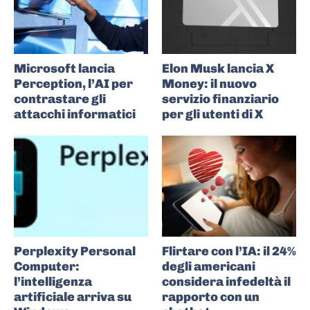
Microsoft lancia
Elon Musk lancia X
Perception, l’AI per
Money: il nuovo
contrastare gli
servizio finanziario
attacchi informatici
per gli utenti di X
Perplexity Personal
Flirtare con l’IA: il 24%
Computer:
degli americani
l’intelligenza
considera infedeltà il
artificiale arriva su
rapporto con un