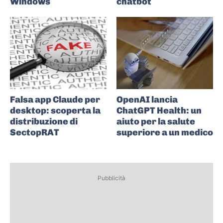
Windows
chatbot
Falsa app Claude per
OpenAI lancia
desktop: scoperta la
ChatGPT Health: un
distribuzione di
aiuto per la salute
SectopRAT
superiore a un medico
Pubblicità